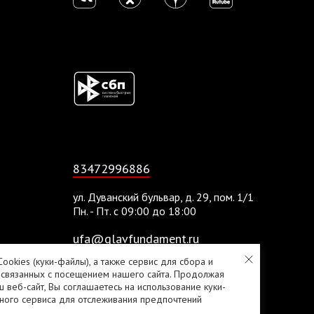
83472996886
ул. Дуванский бульвар, д. 29, пом. 1/1
Пн. - Пт. с 09:00 до 18:00
ufa@glavfundament.ru
ookies (куки-файлы), а также сервис для сбора и
 связанных с посещением нашего сайта. Продолжая
Политика конфиденциальности
ш веб-сайт, Вы соглашаетесь на использование куки-
ного сервиса для отслеживания предпочтений
Согласие на обработку персональных данных