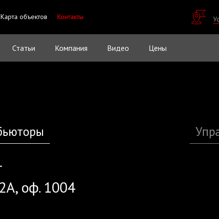
Карта объектов
Контакты
У
Статьи
Компания
Видео
Цены
бьюторы
Упр
г
 2А, оф. 1004