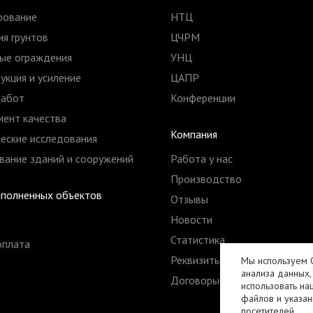
рование
НТЦ
я грунтов
ЦЧРМ
ые ограждения
УНЦ
укция и усиление
ЦАПР
работ
Конференции
ент качества
Компания
еские исследования
ание зданий и сооружений
Работа у нас
Производство
ыполненных объектов
Отзывы
Новости
Статистика
оплата
Реквизиты
Мы используем C
анализа данных,
Договоры
использовать на
файлов и указан
посетителей.